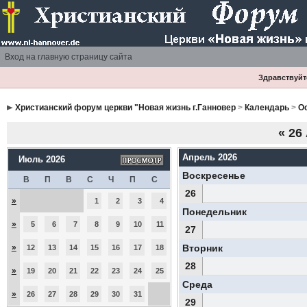
Вход на главную страницу сайта
Здравствуйте
Христианский форум церкви "Новая жизнь г.Ганновер
>
Календарь
>
О
«
26 
Апрель 2026
Июль 2026
Воскресенье
В
П
В
С
Ч
П
С
26
»
1
2
3
4
Понедельник
»
5
6
7
8
9
10
11
27
»
Вторник
12
13
14
15
16
17
18
28
»
19
20
21
22
23
24
25
Среда
»
26
27
28
29
30
31
29