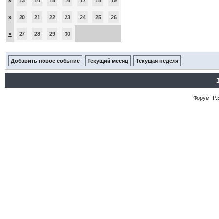
»
13
14
15
16
17
18
19
»
20
21
22
23
24
25
26
»
27
28
29
30
Добавить новое событие
Текущий месяц
Текущая неделя
Форум
IP.