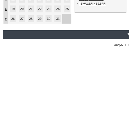
·
Текущая неделя
»
19
20
21
22
23
24
25
»
26
27
28
29
30
31
Форум
IP.