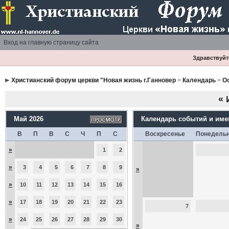
Вход на главную страницу сайта
Здравствуйте
Христианский форум церкви "Новая жизнь г.Ганновер
>
Календарь
>
О
«
Май 2026
Календарь событий и им
В
П
В
С
Ч
П
С
Воскресенье
Понедель
»
1
2
»
3
4
5
6
7
8
9
»
»
10
11
12
13
14
15
16
»
17
18
19
20
21
22
23
7
»
24
25
26
27
28
29
30
»